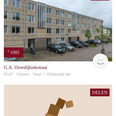
1085
€
rent
G.A. Overdijkinkstraat
2
85 m
· 3 kamers · Vanaf ? - Onbepaalde tijd
DELEN