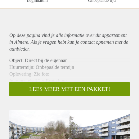
Begindatum
Onbepaalde tijd
Op deze pagina vind je alle informatie over dit
appartement
in Almere. Als je vragen hebt kun je contact opnemen met de
aanbieder.
Object: Direct bij de eigenaar
Huurtermijn: Onbepaalde termijn
Oplevering: Zie foto
Inkomen eis:3,2 x Bruto huur
Garantiestelling mogelijk: Ja
LEES MEER MET EEN PAKKET!
Borg: 1 Maand
Bemiddeling kosten: Nee
Woningdelers toegestaan: Ja
Huisdieren toegestaan: Afhankelijk van de Eigenaar
Huurtoeslag grens: Nee
Geschikt voor studenten: Afhankelijk van de Eigenaar