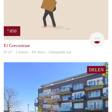
850
€
Leny
El Grecostraat
2
85 m
· 2 kamers · Per direct - Onbepaalde tijd
DELEN