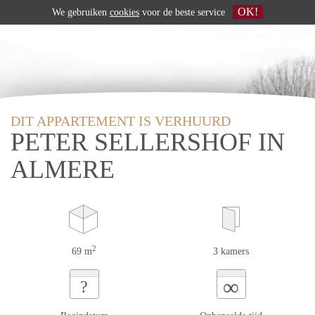
OK!
We gebruiken
cookies
voor de beste service
DIT APPARTEMENT IS VERHUURD
PETER SELLERSHOF IN
ALMERE
2
69 m
3 kamers
∞
?