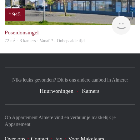
945
€
rent
Poseidonsingel
2
72 m
· 3 kamers · Vanaf ? - Onbepaalde tijd
Niks leuks gevonden? Dit is ons andere aanbod in Almere:
Huurwoningen
Kamers
Op Appartement Almere vind en verhuur je makkelijk je
Appartement
Over ons
Contact
Faq
Voor Makelaars