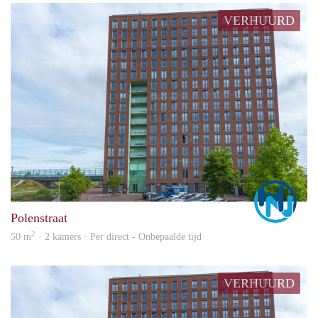
VERHUURD
Marc
Polenstraat
2
50 m
· 2 kamers · Per direct - Onbepaalde tijd
VERHUURD