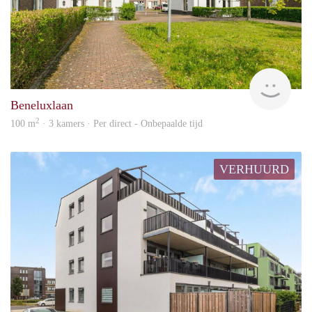
Laar
Beneluxlaan
2
100 m
· 3 kamers · Per direct - Onbepaalde tijd
VERHUURD