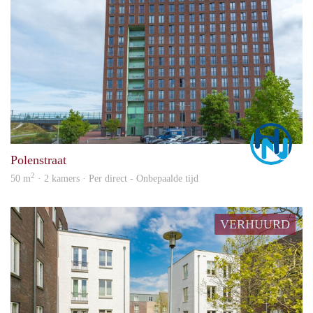
Marc
Polenstraat
2
50 m
· 2 kamers · Per direct - Onbepaalde tijd
VERHUURD