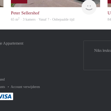
HBhousing
rent
Peter Sellershof
U
2
65 m
· 3 kamers · Vanaf ? - Onbepaalde tijd
8
je Appartement
Niks leuks
and
unts
Account verwijderen
met Paypal
kelijk af met Mastercard
ent gemakkelijk af met Meastro
Je rekent gemakkelijk af met Visa