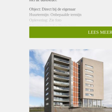
Object: Direct bij de eigenaar
Huurtermijn: Onbepaalde termijn
Oplevering: Zie foto
Inkomen eis:2,8 x Bruto huur
Garantiestelling mogelijk: Ja
LEES MEER
Borg: 1 Maand
Bemiddeling kosten: Nee
Woningdelers toegestaan: Ja
Huisdieren toegestaan: Afhankelijk van de Eigenaar
Huurtoeslag grens: Nee
Geschikt voor studenten: Afhankelijk van de Eigena