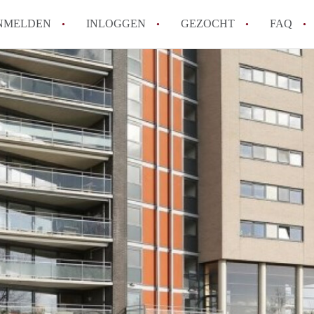
NMELDEN
INLOGGEN
GEZOCHT
FAQ
How to translate AppartementAlmere!
Wat is AppartementAlmere?
Hoeveel kost het om te reageren op een A
Wat is de privacyverklaring van Apparte
Berekent AppartementAlmere
makelaarsvergoeding/bemiddelingsvergoe
Alle veelgestelde vragen