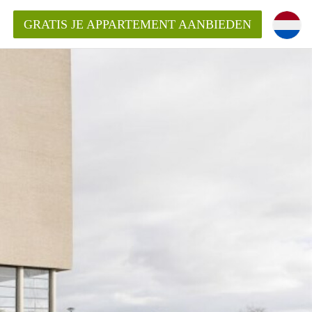
GRATIS JE APPARTEMENT AANBIEDEN
ppartement in Almere?
mentAlmere?
ding?