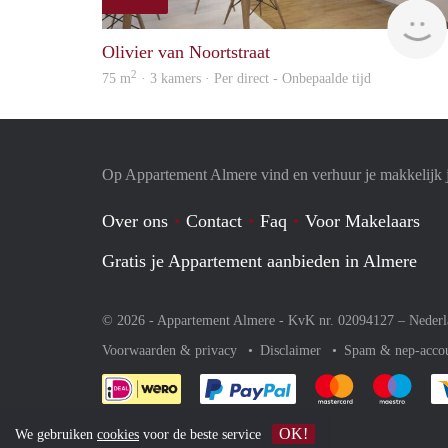
Olivier van Noortstraat
2
75 m
· 3 kamers · Per direct - Onbepaalde tijd
Op Appartement Almere vind en verhuur je makkelijk 
Over ons
Contact
Faq
Voor Makelaars
Gratis je Appartement aanbieden in Almere
© 2026 - Appartement Almere - KvK nr. 02094127 –
Nederl
Voorwaarden & privacy
Disclaimer
Spam & nep-acco
Je rekent gemakkelijk af 
Je rekent gemak
Je rek
OK!
We gebruiken
cookies
voor de beste service