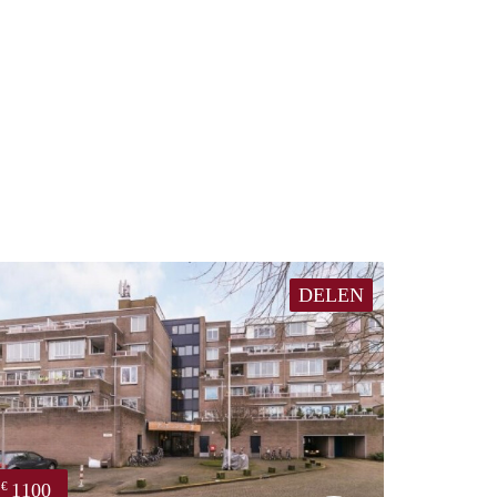
DELEN
1100
€