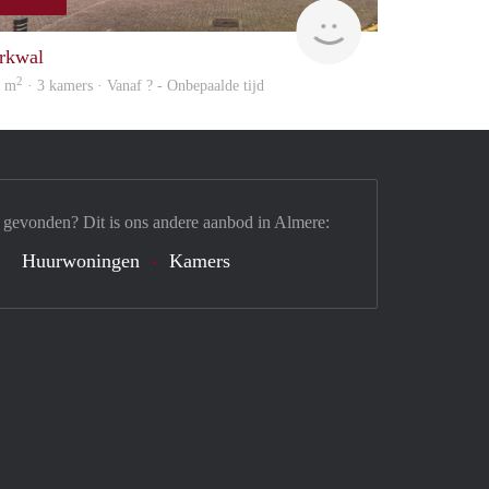
rent
rkwal
2
4 m
· 3 kamers · Vanaf ? - Onbepaalde tijd
 gevonden? Dit is ons andere aanbod in Almere:
Huurwoningen
Kamers