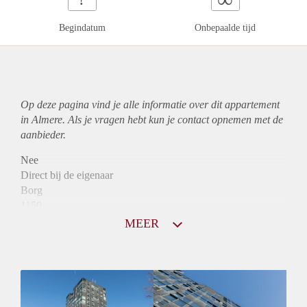
Begindatum
Onbepaalde tijd
Op deze pagina vind je alle informatie over dit
appartement
in Almere. Als je vragen hebt kun je contact opnemen met de
aanbieder.
Nee
Direct bij de eigenaar
Borg
1150
Garantiestelling
MEER
Mogelijk
Huurtoeslag
Niet mogelijk
Inkomen eis
3,1 X Maandhuur Bruto