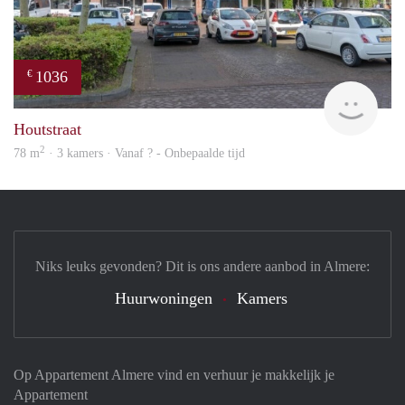
1036
€
Woni
Houtstraat
2
78 m
· 3 kamers · Vanaf ? - Onbepaalde tijd
Niks leuks gevonden? Dit is ons andere aanbod in Almere:
Huurwoningen
Kamers
Op Appartement Almere vind en verhuur je makkelijk je
Appartement