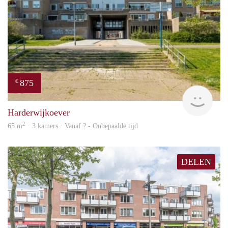
875
€
finde
Harderwijkoever
2
65 m
· 3 kamers · Vanaf ? - Onbepaalde tijd
DELEN