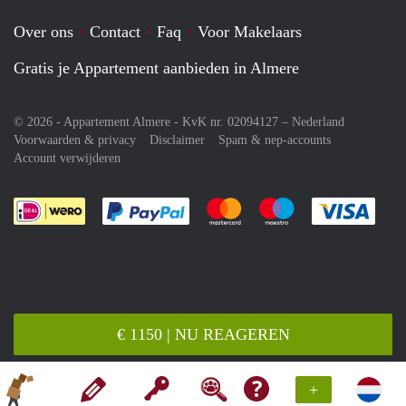
Over ons
Contact
Faq
Voor Makelaars
Gratis je Appartement aanbieden in Almere
© 2026 - Appartement Almere - KvK nr. 02094127 –
Nederland
Voorwaarden & privacy
Disclaimer
Spam & nep-accounts
Account verwijderen
Je rekent gemakkelijk af met Paypal
Je rekent gemakkelijk af met M
Je rekent gemakkelij
Je re
€ 1150 | NU REAGEREN
+