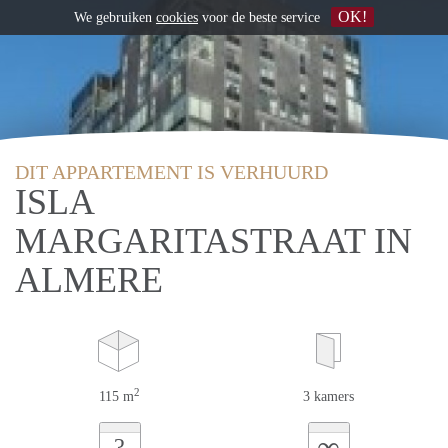
OK!
We gebruiken
cookies
voor de beste service
DIT APPARTEMENT IS VERHUURD
ISLA
MARGARITASTRAAT IN
ALMERE
2
115 m
3 kamers
∞
?