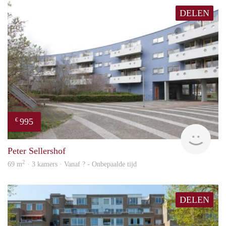
DELEN
995
€
finde
Peter Sellershof
2
69 m
· 3 kamers · Vanaf ? - Onbepaalde tijd
DELEN