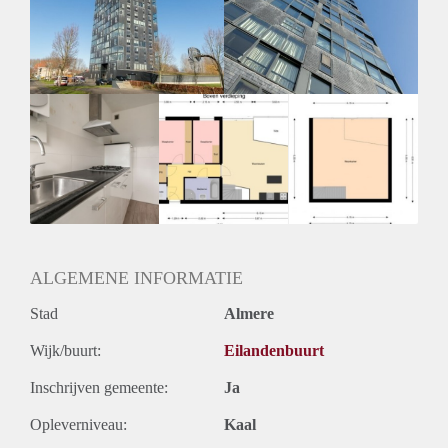
Huurtermijn
Onbepaalde termijn
Oplevering
Kaal
ALGEMENE INFORMATIE
Stad
Almere
Wijk/buurt:
Eilandenbuurt
Inschrijven gemeente:
Ja
Opleverniveau:
Kaal