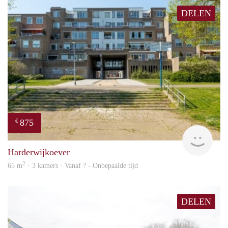
DELEN
875
€
finde
Harderwijkoever
2
65 m
· 3 kamers · Vanaf ? - Onbepaalde tijd
DELEN