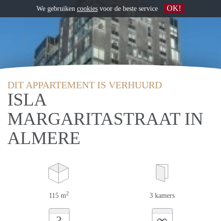
OK!
We gebruiken
cookies
voor de beste service
DIT APPARTEMENT IS VERHUURD
ISLA
MARGARITASTRAAT IN
ALMERE
2
115 m
3 kamers
∞
?