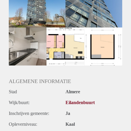
Inkomen eis
3,1 X Maandhuur Bruto
Huurtermijn
Onbepaalde termijn
Oplevering
Kaal
ALGEMENE INFORMATIE
Stad
Almere
Wijk/buurt:
Eilandenbuurt
Inschrijven gemeente:
Ja
Opleverniveau:
Kaal