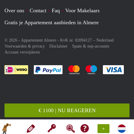
Over ons
Contact
Faq
Voor Makelaars
Gratis je Appartement aanbieden in Almere
© 2026 - Appartement Almere - KvK nr. 02094127 –
Nederland
Voorwaarden & privacy
Disclaimer
Spam & nep-accounts
Account verwijderen
Je rekent gemakkelijk af met Paypal
Je rekent gemakkelijk af met M
Je rekent gemakkelij
Je re
€ 1100 | NU REAGEREN
+