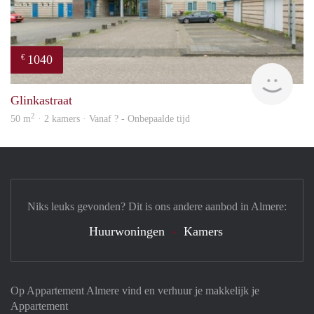
1040
€
finde
Glinkastraat
2
50 m
· 2 kamers · Vanaf ? - Onbepaalde tijd
Niks leuks gevonden? Dit is ons andere aanbod in Almere:
Huurwoningen
Kamers
Op Appartement Almere vind en verhuur je makkelijk je
Appartement