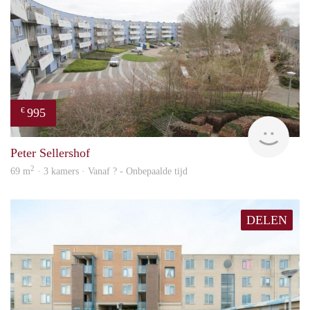
995
€
Woni
Peter Sellershof
2
69 m
· 3 kamers · Vanaf ? - Onbepaalde tijd
DELEN