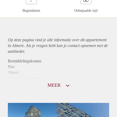
Begindatum
Onbepaalde tijd
Op deze pagina vind je alle informatie over dit
appartement
in Almere. Als je vragen hebt kun je contact opnemen met de
aanbieder.
Bemiddelingskosten
Nee
Object
Direct bij de eigenaar
Borg
MEER
1100
Garantiestelling
Mogelijk
Huurtoeslag
Niet mogelijk