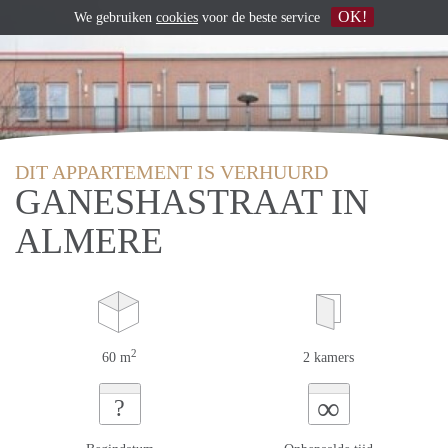
OK!
We gebruiken
cookies
voor de beste service
DIT APPARTEMENT IS VERHUURD
GANESHASTRAAT IN
ALMERE
2
60 m
2 kamers
∞
?