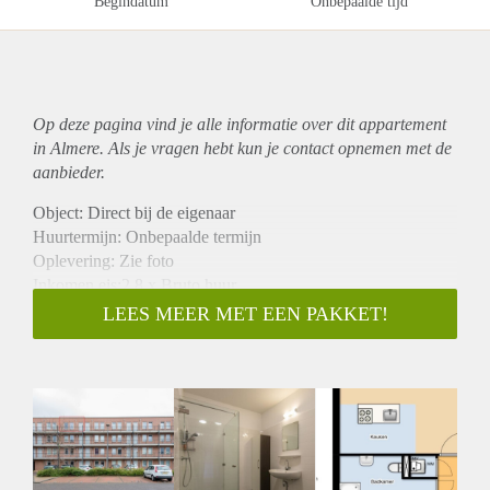
Begindatum
Onbepaalde tijd
Op deze pagina vind je alle informatie over dit
appartement
in Almere. Als je vragen hebt kun je contact opnemen met de
aanbieder.
Object: Direct bij de eigenaar
Huurtermijn: Onbepaalde termijn
Oplevering: Zie foto
Inkomen eis:2,8 x Bruto huur
Garantiestelling mogelijk: Ja
LEES MEER MET EEN PAKKET!
Borg: 1 Maand
Bemiddeling kosten: Nee
Woningdelers toegestaan: Ja
Huisdieren toegestaan: Afhankelijk van de Eigenaar
Huurtoeslag grens: Nee
Geschikt voor studenten: Afhankelijk van de Eigenaar