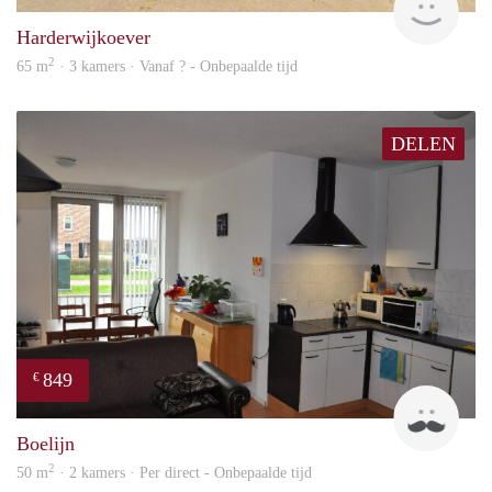
Harderwijkoever
2
65 m
· 3 kamers · Vanaf ? - Onbepaalde tijd
DELEN
849
€
Jan
Boelijn
2
50 m
· 2 kamers · Per direct - Onbepaalde tijd