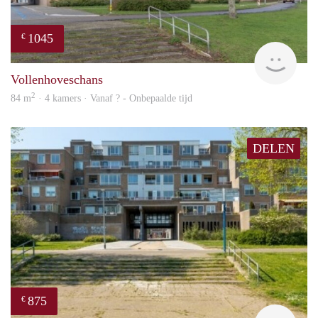
1045
€
finde
Vollenhoveschans
2
84 m
· 4 kamers · Vanaf ? - Onbepaalde tijd
DELEN
875
€
finde