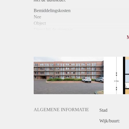
Bemiddelingskosten
Nee
Object
Direct bij de eigenaar
Borg
915
Garantiestelling
Mogelijk
Huurtoeslag
Niet mogelijk
Inkomen eis
2,8 X Maandhuur Bruto
Huurtermijn
Onbepaalde termijn
Oplevering
Kaal
ALGEMENE INFORMATIE
Stad
Wijk/buurt: