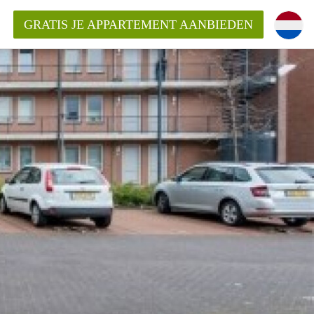
GRATIS JE APPARTEMENT AANBIEDEN
ppartement in Almere?
mentAlmere?
ding?