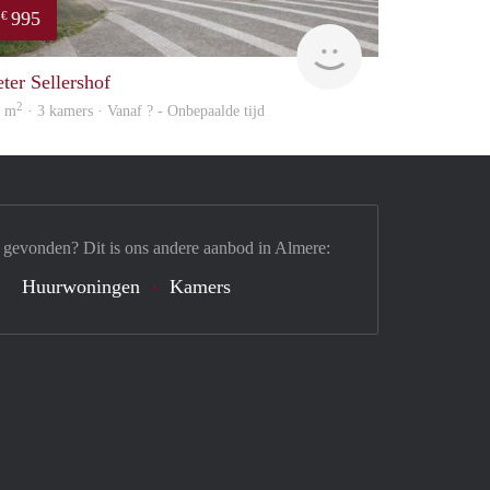
995
€
finder
eter Sellershof
2
9 m
· 3 kamers · Vanaf ? - Onbepaalde tijd
 gevonden? Dit is ons andere aanbod in Almere:
Huurwoningen
Kamers