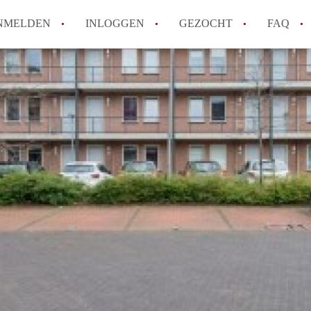
NMELDEN
INLOGGEN
GEZOCHT
FAQ
How to translate AppartementAlmere!
Wat is AppartementAlmere?
Hoeveel kost het om te reageren op een A
Wat is de privacyverklaring van Apparte
Berekent AppartementAlmere
makelaarsvergoeding/bemiddelingsvergoe
Alle veelgestelde vragen