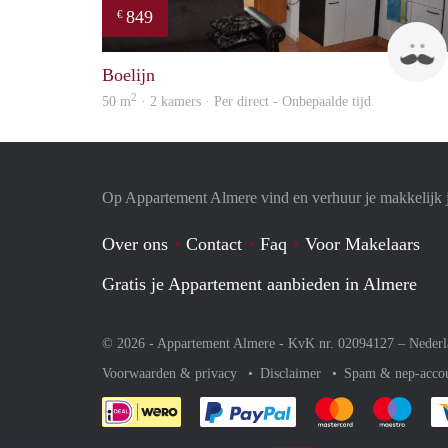
849
€
Boelijn
2
50 m
· 2 kamers · Per direct - Onbepaalde tijd
Op Appartement Almere vind en verhuur je makkelijk 
Over ons
Contact
Faq
Voor Makelaars
Gratis je Appartement aanbieden in Almere
© 2026 - Appartement Almere - KvK nr. 02094127 –
Nederl
Voorwaarden & privacy
Disclaimer
Spam & nep-acco
Je rekent gemakkelijk af 
Je rekent gemak
Je rek