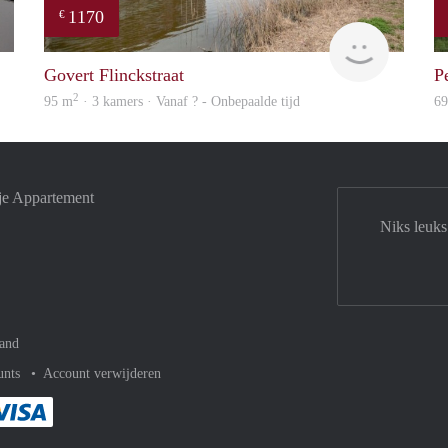
1170
€
Jan
Woning
Govert Flinckstraat
P
2
95 m
· 3 kamers · Vanaf ? - Onbepaalde tijd
6
je Appartement
Niks leuks
and
unts
Account verwijderen
met Paypal
kelijk af met Mastercard
ent gemakkelijk af met Meastro
Je rekent gemakkelijk af met Visa