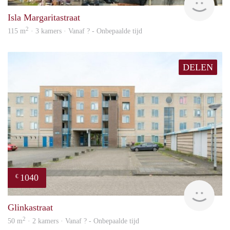
Isla Margaritastraat
2
115 m
· 3 kamers · Vanaf ? - Onbepaalde tijd
DELEN
1040
€
finde
Glinkastraat
2
50 m
· 2 kamers · Vanaf ? - Onbepaalde tijd