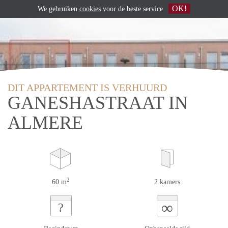
OK!
We gebruiken
cookies
voor de beste service
DIT APPARTEMENT IS VERHUURD
GANESHASTRAAT IN
ALMERE
2
60 m
2 kamers
∞
?