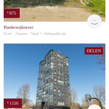
875
€
finde
Harderwijkoever
2
65 m
· 3 kamers · Vanaf ? - Onbepaalde tijd
DELEN
1150
€
finde