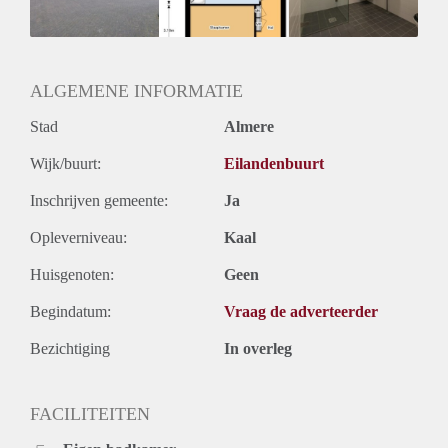
Huurtermijn
Onbepaalde termijn
Oplevering
Kaal
ALGEMENE INFORMATIE
Stad
Almere
Wijk/buurt:
Eilandenbuurt
Inschrijven gemeente:
Ja
Opleverniveau:
Kaal
Huisgenoten:
Geen
Begindatum:
Vraag de adverteerder
Bezichtiging
In overleg
FACILITEITEN