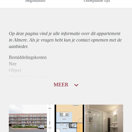
Begindatum
Onbepaalde tijd
Op deze pagina vind je alle informatie over dit
appartement
in Almere. Als je vragen hebt kun je contact opnemen met de
aanbieder.
Bemiddelingskosten
Nee
Object
Direct bij de eigenaar
Borg
MEER
915
Garantiestelling
Mogelijk
Huurtoeslag
Niet mogelijk
Inkomen eis
2,8 X Maandhuur Bruto