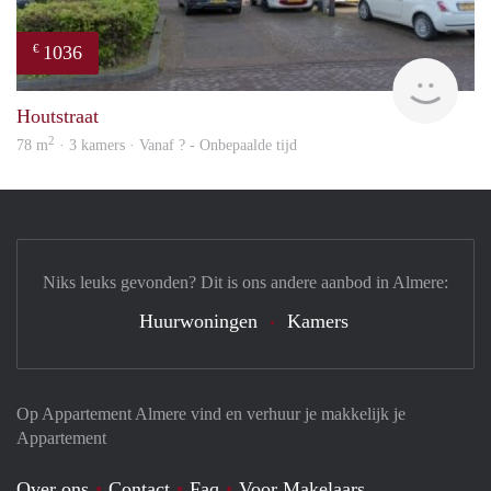
1036
€
finde
Houtstraat
2
78 m
· 3 kamers · Vanaf ? - Onbepaalde tijd
Niks leuks gevonden? Dit is ons andere aanbod in Almere:
Huurwoningen
Kamers
Op Appartement Almere vind en verhuur je makkelijk je
Appartement
Over ons
Contact
Faq
Voor Makelaars