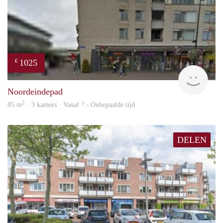
1025
€
rent
Noordeindepad
2
85 m
· 3 kamers · Vanaf ? - Onbepaalde tijd
DELEN