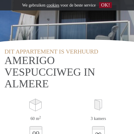
OK!
We gebruiken
cookies
voor de beste service
DIT APPARTEMENT IS VERHUURD
AMERIGO
VESPUCCIWEG IN
ALMERE
2
60 m
3 kamers
∞
09