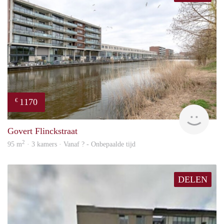
1170
€
Woni
Govert Flinckstraat
2
95 m
· 3 kamers · Vanaf ? - Onbepaalde tijd
DELEN