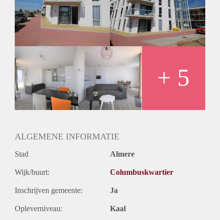
- Fully furnished
- Newly built
- Close to the supermarket Albert Heijn, highway, public
transport, beach and forest area
- Bathroom with shower, sink and toilet
- Washing machine
- Sunny private terras
+ 5
- Registration possible
- Separated storage
- Private parking
- Double glassed windows
- Pets to be discussed
Rental price € 1250,- excluding utilities
ALGEMENE INFORMATIE
Deposit equal to 2 months rent
Stad
Almere
Wijk/buurt:
Columbuskwartier
Inschrijven gemeente:
Ja
Opleverniveau:
Kaal