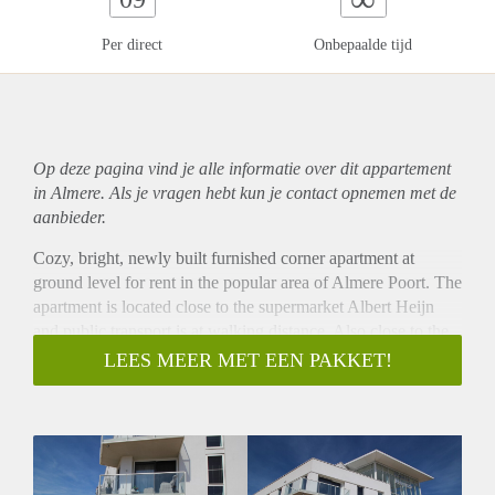
Per direct
Onbepaalde tijd
Op deze pagina vind je alle informatie over dit
appartement
in Almere. Als je vragen hebt kun je contact opnemen met de
aanbieder.
Cozy, bright, newly built furnished corner apartment at
ground level for rent in the popular area of Almere Poort. The
apartment is located close to the supermarket Albert Heijn
and public transport is at walking distance. Also close to the
highway and beach! Private parking spot and separated
LEES MEER MET EEN PAKKET!
storage available.
- Available from 01-08-2021 for minimum 12 months
- 2 bedrooms (sharing NOT possible)
- 60m2
- Livingroom with fully equipped open kitchen