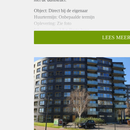
Object: Direct bij de eigenaar
Huurtermijn: Onbepaalde termijn
Oplevering: Zie foto
Inkomen eis: 2,8 x Bruto huur
Garantiestelling mogelijk: Ja
LEES MEER
Borg: 1 Maand
Bemiddeling kosten: Nee
Woningdelers toegestaan: Ja
Huisdieren toegestaan: Afhankelijk van de Eigenaar
Huurtoeslag grens: Nee
Geschikt voor studenten: Afhankelijk van de Eigena