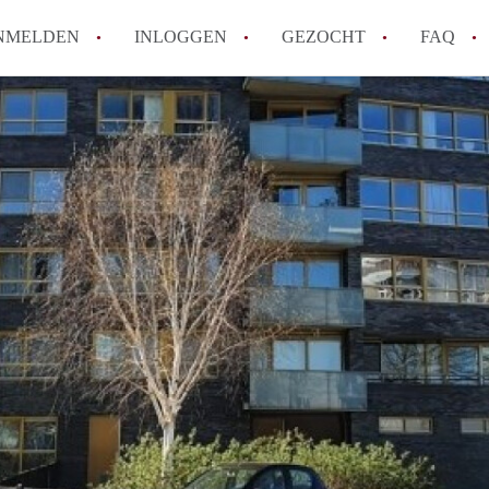
NMELDEN
INLOGGEN
GEZOCHT
FAQ
How to translate AppartementAlmere!
Wat is AppartementAlmere?
Hoeveel kost het om te reageren op een A
Wat is de privacyverklaring van Apparte
Berekent AppartementAlmere
makelaarsvergoeding/bemiddelingsvergoe
Alle veelgestelde vragen