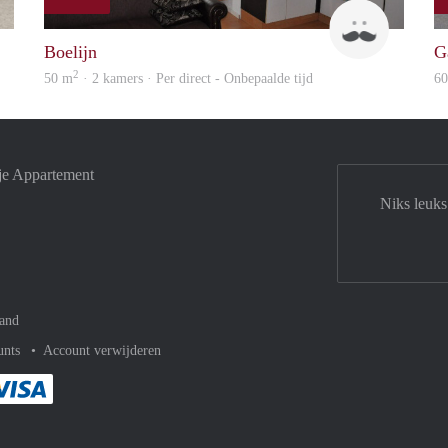
finder
Jan
Boelijn
G
2
50 m
· 2 kamers · Per direct - Onbepaalde tijd
6
je Appartement
Niks leuks
and
unts
Account verwijderen
met Paypal
kelijk af met Mastercard
ent gemakkelijk af met Meastro
Je rekent gemakkelijk af met Visa