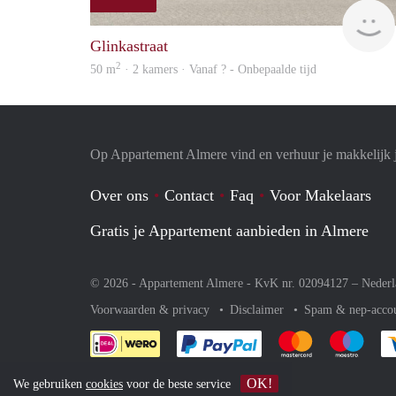
Glinkastraat
2
50 m
· 2 kamers · Vanaf ? - Onbepaalde tijd
Op Appartement Almere vind en verhuur je makkelijk 
Over ons
Contact
Faq
Voor Makelaars
Gratis je Appartement aanbieden in Almere
© 2026 - Appartement Almere - KvK nr. 02094127 –
Nederl
Voorwaarden & privacy
Disclaimer
Spam & nep-acco
Je rekent gemakkelijk af 
Je rekent gemak
Je rek
OK!
We gebruiken
cookies
voor de beste service