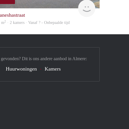
Woning
aneshastraat
2
0 m
· 2 kamers · Vanaf ? - Onbepaalde tijd
 gevonden? Dit is ons andere aanbod in Almere:
Huurwoningen
Kamers