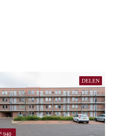
DELEN
940
€