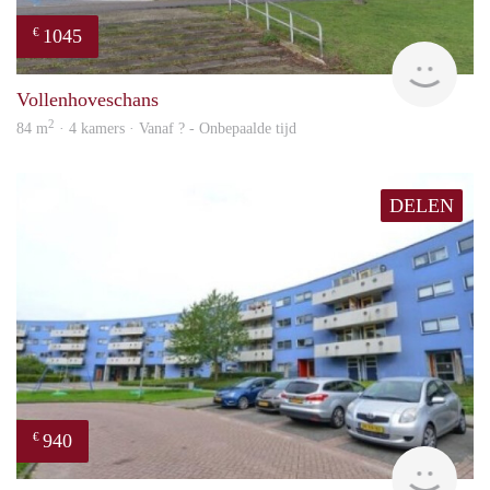
1045
€
finde
Vollenhoveschans
2
84 m
· 4 kamers · Vanaf ? - Onbepaalde tijd
DELEN
940
€
rent