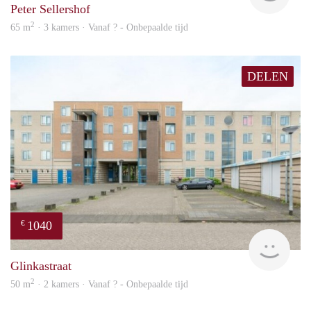
Peter Sellershof
2
65 m
· 3 kamers · Vanaf ? - Onbepaalde tijd
DELEN
1040
€
finde
Glinkastraat
2
50 m
· 2 kamers · Vanaf ? - Onbepaalde tijd