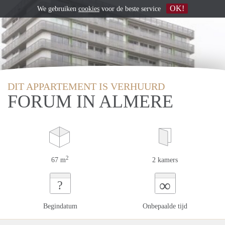
OK!
We gebruiken
cookies
voor de beste service
DIT APPARTEMENT IS VERHUURD
FORUM IN ALMERE
2
67 m
2 kamers
∞
?
Begindatum
Onbepaalde tijd