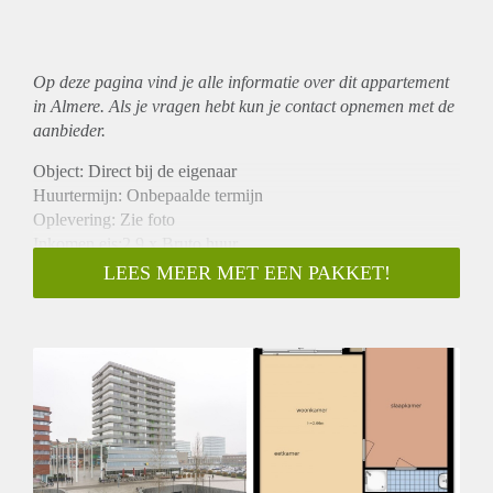
Op deze pagina vind je alle informatie over dit
appartement
in Almere. Als je vragen hebt kun je contact opnemen met de
aanbieder.
Object: Direct bij de eigenaar
Huurtermijn: Onbepaalde termijn
Oplevering: Zie foto
Inkomen eis:2,9 x Bruto huur
Garantiestelling mogelijk: Ja
LEES MEER MET EEN PAKKET!
Borg: 1 Maand
Bemiddeling kosten: Nee
Woningdelers toegestaan: Ja
Huisdieren toegestaan: Afhankelijk van de Eigenaar
Huurtoeslag grens: Nee
Geschikt voor studenten: Afhankelijk van de Eigenaar