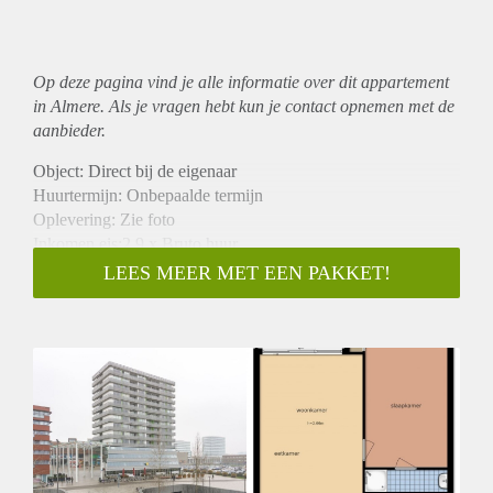
Op deze pagina vind je alle informatie over dit
appartement
in Almere. Als je vragen hebt kun je contact opnemen met de
aanbieder.
Object: Direct bij de eigenaar
Huurtermijn: Onbepaalde termijn
Oplevering: Zie foto
Inkomen eis:2,9 x Bruto huur
Garantiestelling mogelijk: Ja
LEES MEER MET EEN PAKKET!
Borg: 1 Maand
Bemiddeling kosten: Nee
Woningdelers toegestaan: Ja
Huisdieren toegestaan: Afhankelijk van de Eigenaar
Huurtoeslag grens: Nee
Geschikt voor studenten: Afhankelijk van de Eigenaar