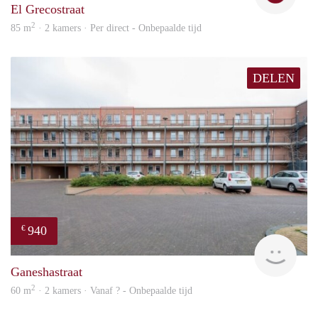
El Grecostraat
2
85 m
· 2 kamers · Per direct - Onbepaalde tijd
DELEN
940
€
finde
Ganeshastraat
2
60 m
· 2 kamers · Vanaf ? - Onbepaalde tijd