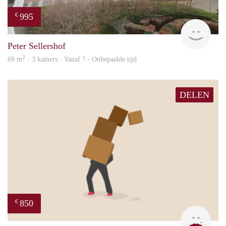
995
€
Woni
Peter Sellershof
2
69 m
· 3 kamers · Vanaf ? - Onbepaalde tijd
DELEN
850
€
Leny