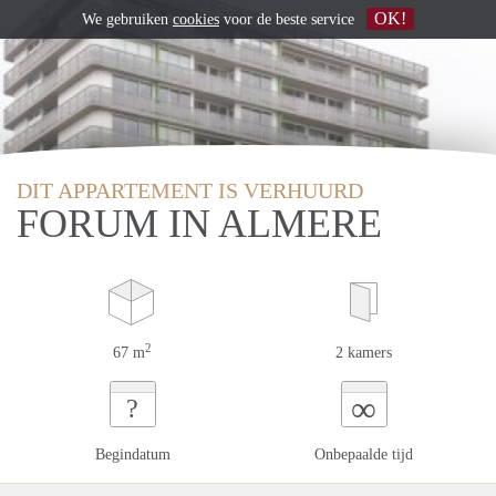
OK!
We gebruiken
cookies
voor de beste service
DIT APPARTEMENT IS VERHUURD
FORUM IN ALMERE
2
67 m
2 kamers
∞
?
Begindatum
Onbepaalde tijd