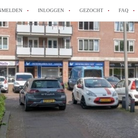
NMELDEN
INLOGGEN
GEZOCHT
FAQ
How to translate AppartementAlmere!
Wat is AppartementAlmere?
Hoeveel kost het om te reageren op een A
Wat is de privacyverklaring van Apparte
Berekent AppartementAlmere
makelaarsvergoeding/bemiddelingsvergoe
Alle veelgestelde vragen