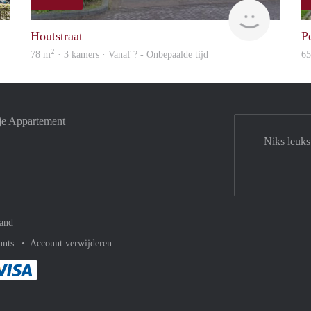
Max
finder
Houtstraat
P
2
78 m
· 3 kamers · Vanaf ? - Onbepaalde tijd
6
je Appartement
Niks leuks
and
unts
Account verwijderen
met Paypal
kelijk af met Mastercard
ent gemakkelijk af met Meastro
Je rekent gemakkelijk af met Visa