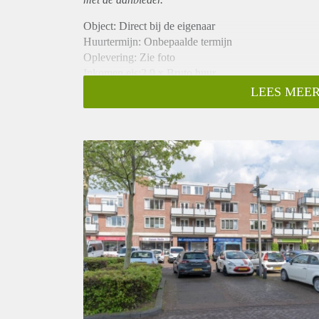
Object: Direct bij de eigenaar
Huurtermijn: Onbepaalde termijn
Oplevering: Zie foto
Inkomen eis:2,9 x Bruto huur
Garantiestelling mogelijk: Ja
LEES MEER
Borg: 1 Maand
Bemiddeling kosten: Nee
Woningdelers toegestaan: Ja
Huisdieren toegestaan: Afhankelijk van de Eigenaar
Huurtoeslag grens: Nee
Geschikt voor studenten: Afhankelijk van de Eigena