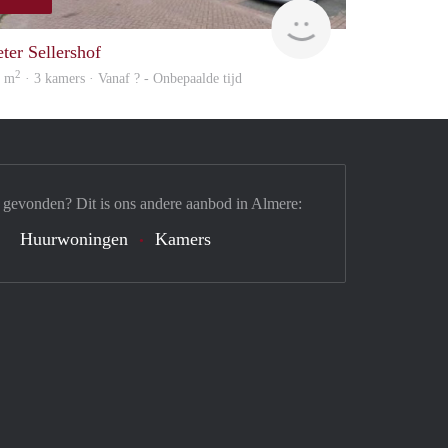
rent
eter Sellershof
2
5 m
· 3 kamers · Vanaf ? - Onbepaalde tijd
 gevonden? Dit is ons andere aanbod in Almere:
Huurwoningen
Kamers