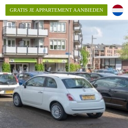
GRATIS JE APPARTEMENT AANBIEDEN
ppartement in Almere?
mentAlmere?
ding?