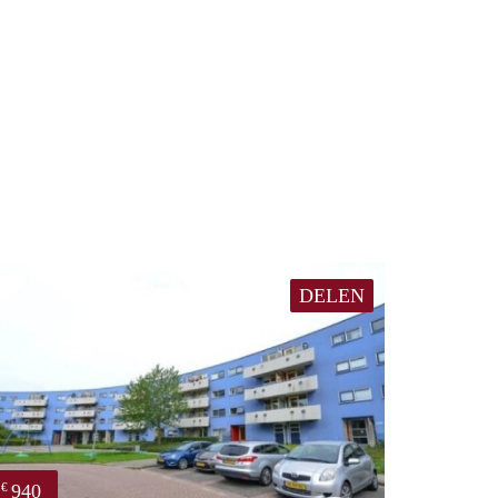
DELEN
940
€