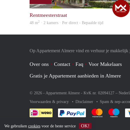
Rentmeesterstraat
2
48 m
· 2 kamers · Per direct - Bepaalde tijd
Op Appartement Almere vind en verhuur je makkelijk 
Over ons
Contact
Faq
Voor Makelaars
Gratis je Appartement aanbieden in Almere
© 2026 - Appartement Almere - KvK nr. 02094127 –
Nederl
Voorwaarden & privacy
Disclaimer
Spam & nep-acco
Je rekent gemakkelijk af 
Je rekent gemak
Je rek
OK!
We gebruiken
cookies
voor de beste service