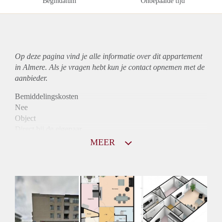
Begindatum
Onbepaalde tijd
Op deze pagina vind je alle informatie over dit
appartement
in Almere. Als je vragen hebt kun je contact opnemen met de
aanbieder.
Bemiddelingskosten
Nee
Object
Direct bij de eigenaar
Borg
MEER
975
Garantiestelling
Mogelijk
Huurtoeslag
Niet mogelijk
Inkomen eis
2,8 X Maandhuur Bruto