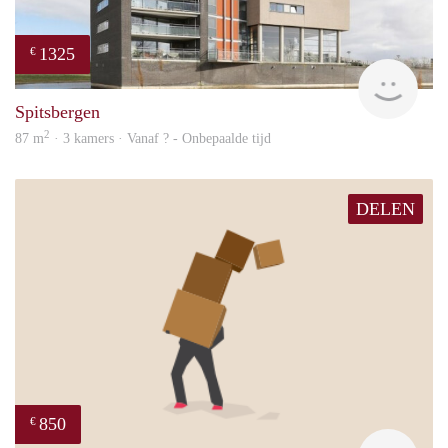
1325
€
Woni
Spitsbergen
2
87 m
· 3 kamers · Vanaf ? - Onbepaalde tijd
DELEN
850
€
Leny