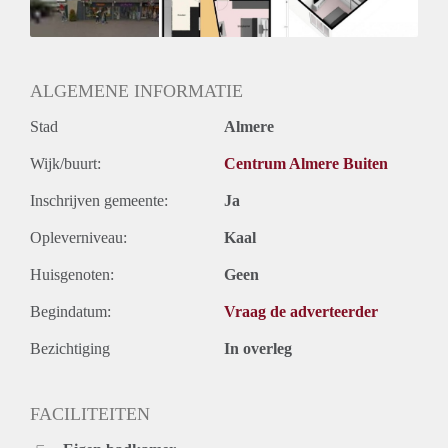
Huurtermijn
Onbepaalde termijn
Oplevering
Kaal
ALGEMENE INFORMATIE
Stad
Almere
Wijk/buurt:
Centrum Almere Buiten
Inschrijven gemeente:
Ja
Opleverniveau:
Kaal
Huisgenoten:
Geen
Begindatum:
Vraag de adverteerder
Bezichtiging
In overleg
FACILITEITEN