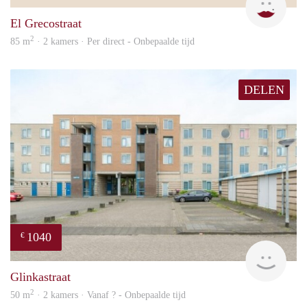
El Grecostraat
2
85 m
· 2 kamers · Per direct - Onbepaalde tijd
DELEN
1040
€
finde
Glinkastraat
2
50 m
· 2 kamers · Vanaf ? - Onbepaalde tijd