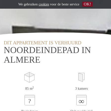
OK!
We gebruiken
cookies
voor de beste service
DIT APPARTEMENT IS VERHUURD
NOORDEINDEPAD IN
ALMERE
2
85 m
3 kamers
∞
?