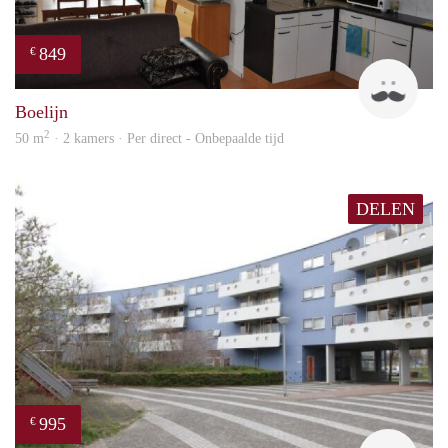
849
€
Jan
Boelijn
2
50 m
· 2 kamers · Per direct - Onbepaalde tijd
DELEN
995
€
finde