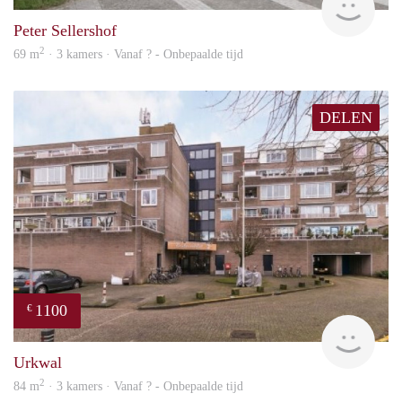
Peter Sellershof
2
69 m
· 3 kamers · Vanaf ? - Onbepaalde tijd
DELEN
1100
€
rent
Urkwal
2
84 m
· 3 kamers · Vanaf ? - Onbepaalde tijd