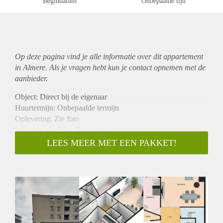
Begindatum
Onbepaalde tijd
Op deze pagina vind je alle informatie over dit
appartement
in Almere. Als je vragen hebt kun je contact opnemen met de
aanbieder.
Object: Direct bij de eigenaar
Huurtermijn: Onbepaalde termijn
Oplevering: Zie foto
Inkomen eis: 2,9 x Bruto huur
Garantiestelling mogelijk: Ja
LEES MEER MET EEN PAKKET!
Borg: 1 Maand
Bemiddeling kosten: Nee
Woningdelers toegestaan: Ja
Huisdieren toegestaan: Afhankelijk van de Eigenaar
Huurtoeslag grens: Nee
Geschikt voor studenten: Afhankelijk van de Eigenaar