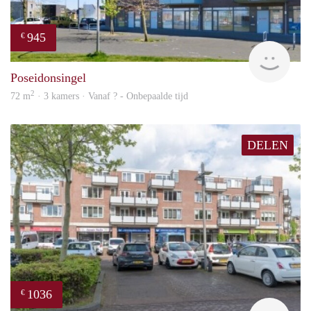
945
€
rent
Poseidonsingel
2
72 m
· 3 kamers · Vanaf ? - Onbepaalde tijd
DELEN
1036
€
finde