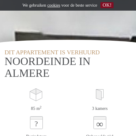
OK!
We gebruiken
cookies
voor de beste service
DIT APPARTEMENT IS VERHUURD
NOORDEINDE IN
ALMERE
2
85 m
3 kamers
∞
?