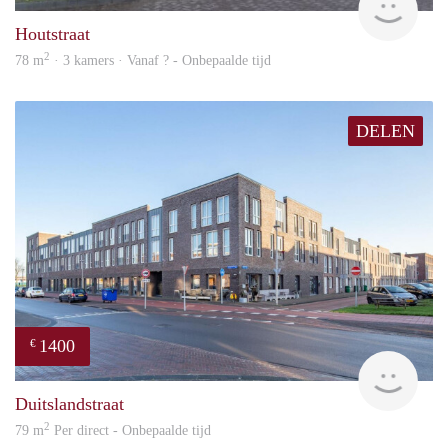
Houtstraat
2
78 m
· 3 kamers · Vanaf ? - Onbepaalde tijd
DELEN
1400
€
RG
Duitslandstraat
2
79 m
Per direct - Onbepaalde tijd