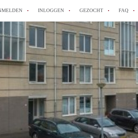
NMELDEN
INLOGGEN
GEZOCHT
FAQ
How to translate AppartementAlmere!
Wat is AppartementAlmere?
Hoeveel kost het om te reageren op een A
Wat is de privacyverklaring van Apparte
Berekent AppartementAlmere
makelaarsvergoeding/bemiddelingsvergoe
Alle veelgestelde vragen