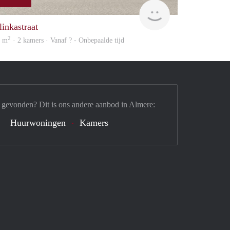
finder
linkastraat
2
0 m
· 2 kamers · Vanaf ? - Onbepaalde tijd
 gevonden? Dit is ons andere aanbod in Almere:
Huurwoningen
Kamers