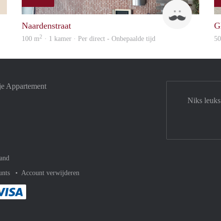
Leny
ViB
Naardenstraat
G
2
100 m
· 1 kamer · Per direct - Onbepaalde tijd
5
je Appartement
Niks leuks
and
unts
Account verwijderen
met Paypal
kelijk af met Mastercard
ent gemakkelijk af met Meastro
Je rekent gemakkelijk af met Visa