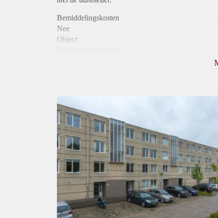
Bemiddelingskosten
Nee
Object
Direct bij de eigenaar
Borg
1010
Garantiestelling
Mogelijk
Huurtoeslag
Niet mogelijk
Inkomen eis
3,2 X Maandhuur Bruto
Huurtermijn
Onbepaalde termijn
Oplevering
Kaal