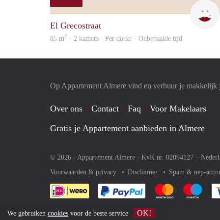
El Grecostraat
2
85 m
· 2 kamers · Per direct - Onbepaalde tijd
Op Appartement Almere vind en verhuur je makkelijk 
Over ons
Contact
Faq
Voor Makelaars
Gratis je Appartement aanbieden in Almere
© 2026 - Appartement Almere - KvK nr. 02094127 –
Nederl
Voorwaarden & privacy
Disclaimer
Spam & nep-acco
Je rekent gemakkelijk af 
Je rekent gemak
Je rek
OK!
We gebruiken
cookies
voor de beste service