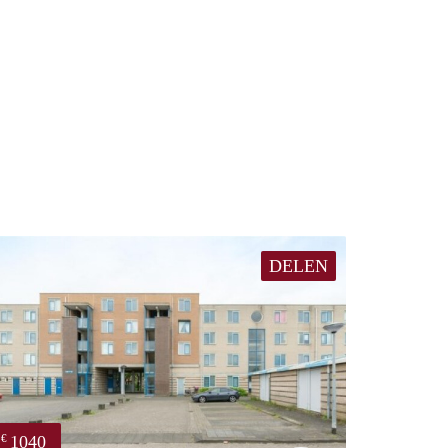
DELEN
1040
€