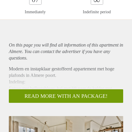
Immediately
Indefinite period
On this page you will find all information of this
apartment
in
Almere. You can contact the advertiser if you have any
questions.
Modern en instapklaar gestoffeerd appartement met hoge
plafonds in Almere poort.
Indeling:
Entree met bellentableau, hal met lift naar de kelder met
berging of naar de overige verdiepingen. Aan het einde van
READ MORE WITH AN PACKAGE!
de entree vindt u de deur naar het appartement op de begane
grond. U komt de woning binnen in de hal met naast u de
intercom. Aan het einde van de hal bevindt zich de
woonkamer met open keuken. De open keuken is voorzien
van diverse inbouwapparatuur waaronder een koel-/vries