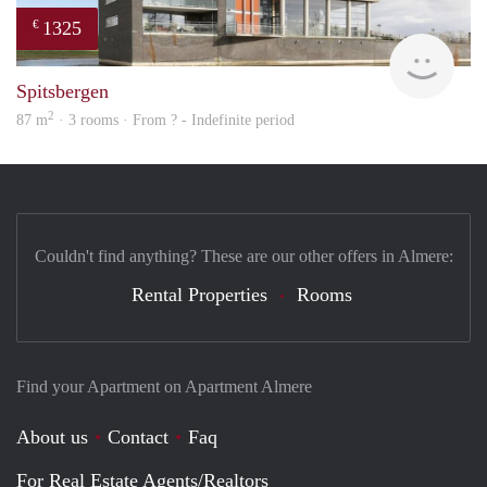
1325
€
Woni
Spitsbergen
2
87 m
· 3 rooms · From ? - Indefinite period
Couldn't find anything? These are our other offers in Almere:
Rental Properties
Rooms
Find your Apartment on Apartment Almere
About us
Contact
Faq
For Real Estate Agents/Realtors