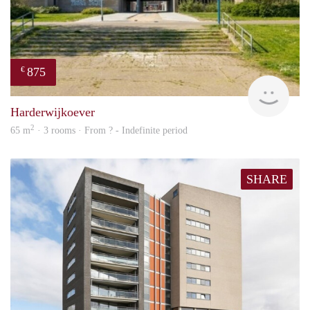
875
€
finde
Harderwijkoever
2
65 m
· 3 rooms · From ? - Indefinite period
SHARE