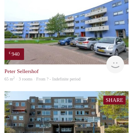
940
€
rent
Peter Sellershof
2
65 m
· 3 rooms · From ? - Indefinite period
SHARE