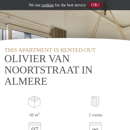
OK!
We use
cookies
for the best service
THIS APARTMENT IS RENTED OUT
OLIVIER VAN
NOORTSTRAAT IN
ALMERE
2
60 m
2 rooms
∞
07