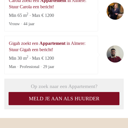
Carola zoekt een
Appartement
in Almere:
Ca
Stuur Carola een bericht!
2
Min 65 m
· Max € 1200
Vrouw ·
44 jaar
Gigah zoekt een
Appartement
in Almere:
Gi
Stuur Gigah een bericht!
2
Min 30 m
· Max € 1200
Man · Professional ·
29 jaar
Op zoek naar een Appartement?
MELD JE AAN ALS HUURDER