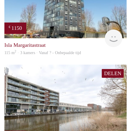
1150
€
finde
Isla Margaritastraat
2
115 m
· 3 kamers · Vanaf ? - Onbepaalde tijd
DELEN