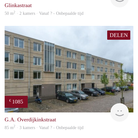
Glinkastraat
2
50 m
· 2 kamers · Vanaf ? - Onbepaalde tijd
DELEN
1085
€
rent
G.A. Overdijkinkstraat
2
85 m
· 3 kamers · Vanaf ? - Onbepaalde tijd