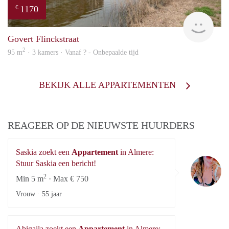
1170
€
Woni
Govert Flinckstraat
2
95 m
· 3 kamers · Vanaf ? - Onbepaalde tijd
BEKIJK ALLE APPARTEMENTEN
REAGEER OP DE NIEUWSTE HUURDERS
Saskia zoekt een
Appartement
in Almere:
Sa
Stuur Saskia een bericht!
2
Min 5 m
· Max € 750
Vrouw ·
55 jaar
Abigaila zoekt een
Appartement
in Almere: