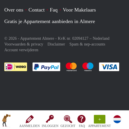
Over ons
Contact
Faq
Voor Makelaars
Gratis je Appartement aanbieden in Almere
© 2026 - Appartement Almere - KvK nr. 02094127 –
Nederland
Voorwaarden & privacy
Disclaimer
Spam & nep-accounts
Account verwijderen
Je rekent gemakkelijk af met Paypal
Je rekent gemakkelijk af met M
Je rekent gemakkelij
Je re
+
AANMELDEN
INLOGGEN
GEZOCHT
FAQ
APPARTEMENT