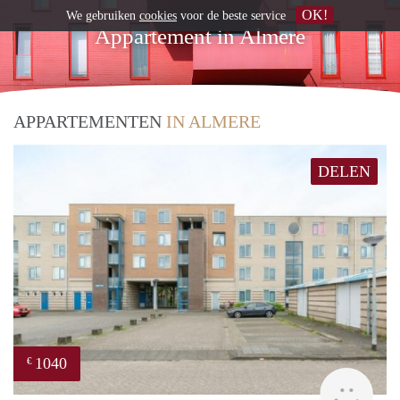
OK!
We gebruiken
cookies
voor de beste service
Appartement in Almere
APPARTEMENTEN
IN ALMERE
DELEN
1040
€
rent