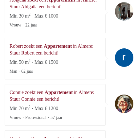
Ab
Stuur Abigaila een bericht!
2
Min 30 m
· Max € 1000
Vrouw ·
22 jaar
Robert zoekt een
Appartement
in Almere:
Ro
Stuur Robert een bericht!
2
Min 50 m
· Max € 1500
Man ·
62 jaar
Connie zoekt een
Appartement
in Almere:
Co
Stuur Connie een bericht!
2
Min 70 m
· Max € 1200
Vrouw · Professional ·
57 jaar