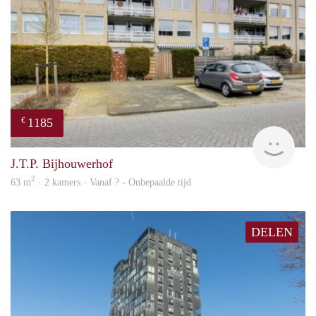
1185
€
rent
J.T.P. Bijhouwerhof
2
63 m
· 2 kamers · Vanaf ? - Onbepaalde tijd
DELEN