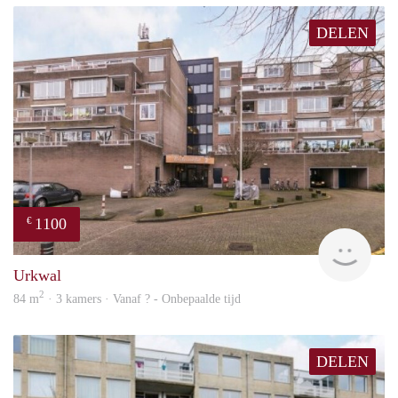
DELEN
1100
€
rent
Urkwal
2
84 m
· 3 kamers · Vanaf ? - Onbepaalde tijd
DELEN